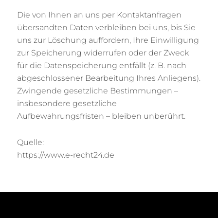
Die von Ihnen an uns per Kontaktanfragen
übersandten Daten verbleiben bei uns, bis Sie
uns zur Löschung auffordern, Ihre Einwilligung
zur Speicherung widerrufen oder der Zweck
für die Datenspeicherung entfällt (z. B. nach
abgeschlossener Bearbeitung Ihres Anliegens).
Zwingende gesetzliche Bestimmungen –
insbesondere gesetzliche
Aufbewahrungsfristen – bleiben unberührt.
Quelle:
https://www.e-recht24.de